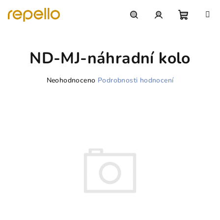
Přejít
na
obsah
Nákupn
Hledat
Přihlášení
ND-MJ-náhradní kolo
košík
Průměrné
Neohodnoceno
Podrobnosti hodnocení
hodnocení
produktu
je
0,0
z
5
hvězdiček.