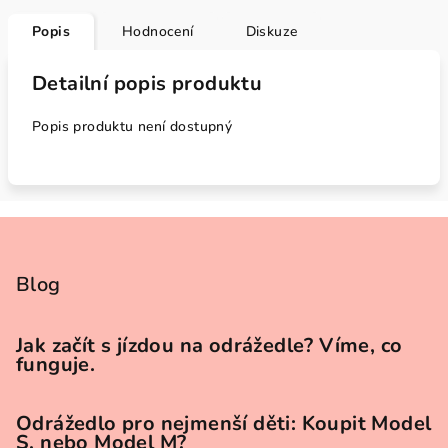
Popis
Hodnocení
Diskuze
Detailní popis produktu
Popis produktu není dostupný
Z
á
p
Blog
a
t
Jak začít s jízdou na odrážedle? Víme, co
funguje.
í
Odrážedlo pro nejmenší děti: Koupit Model
S, nebo Model M?