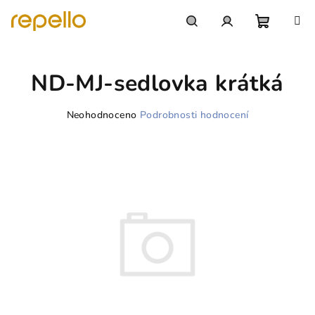
Přejít
na
obsah
Nákupn
Hledat
Přihlášení
ND-MJ-sedlovka krátká
košík
Průměrné
Neohodnoceno
Podrobnosti hodnocení
hodnocení
produktu
je
0,0
z
5
hvězdiček.