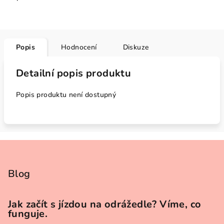
Popis
Hodnocení
Diskuze
Detailní popis produktu
Popis produktu není dostupný
Z
á
p
Blog
a
t
Jak začít s jízdou na odrážedle? Víme, co
funguje.
í