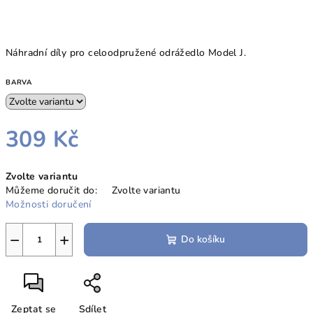
Náhradní díly pro celoodpružené odrážedlo Model J.
BARVA
309 Kč
Měrná
Zvolte variantu
cena:
Můžeme doručit do:
Zvolte variantu
Možnosti doručení
−
+
Do košíku
Zeptat se
Sdílet