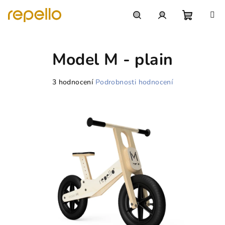
Přejít
na
obsah
Nákupn
Hledat
Přihlášení
Model M - plain
košík
Průměrné
3 hodnocení
Podrobnosti hodnocení
hodnocení
produktu
je
5,0
z
5
hvězdiček.