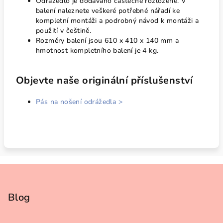
Odrážedlo je dodáváno částečně rozložené. V
balení naleznete veškeré potřebné nářadí ke
kompletní montáži a podrobný návod k montáži a
použití v češtině.
Rozměry balení jsou 610 x 410 x 140 mm a
hmotnost kompletního balení je 4 kg.
Objevte naše originální příslušenství
Pás na nošení odrážedla >
Z
á
p
Blog
a